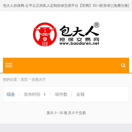
包大人担保网-公平公正的私人定制担保交易平台【官网】
HI~请[
登录
] [
免费注册
]
切换导航
您的位置：首页 > 交易大厅
综合
|
发布时间
|
稿件数
|
金额
显示 1~ 10 项 共 0 个交易