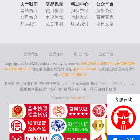
关于我们
交易保障
帮助中心
公众平台
网站简介
使用教程
担保费率
搜狐公众
公司简介
争议仲裁
付款方式
百度百家
加入我们
免责申明
联系我们
今日头条
关于我们
交易保障
帮助中心
公众平台
Copyright 2015-2024 baodaren. All rights reserved
皖ICP备16015854号-2
皖公网安备
34011102003595
增值电信业务经营许可证:
皖B2-20200403
在线数据处理与交易许
可证:
皖B2-20200403
版权所有：安徽神狙信息科技有限公司（国家级高新技术企业） 公司地址：合
肥市包河区佳源中心广场C幢写字楼12楼（我司自购非租用）
Powered by
baodaren
2.0