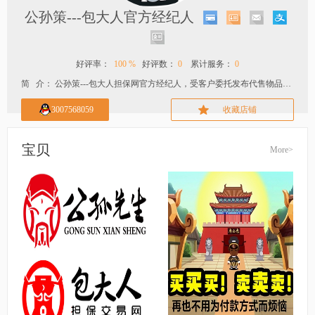
公孙策---包大人官方经纪人
好评率：
100 %
好评数：
0
累计服务：
0
简 介： 公孙策---包大人担保网官方经纪人，受客户委托发布代售物品或者服务
3007568059
收藏店铺
宝贝
More>