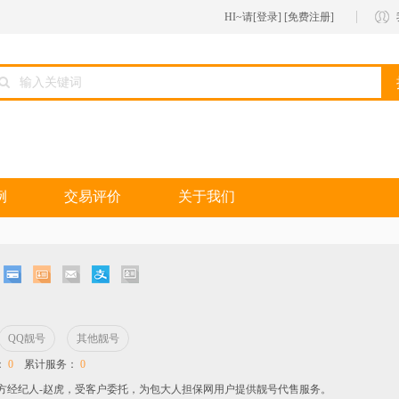
HI~请[
登录
] [
免费注册
]
例
交易评价
关于我们
QQ靓号
其他靓号
：
0
累计服务：
0
官方经纪人-赵虎，受客户委托，为包大人担保网用户提供靓号代售服务。