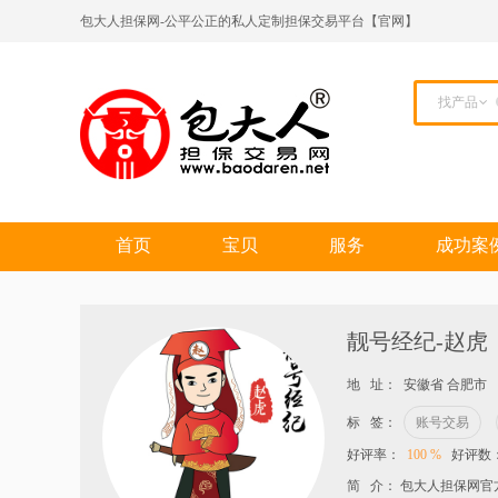
包大人担保网-公平公正的私人定制担保交易平台【官网】
找产品
首页
宝贝
服务
成功案
靓号经纪-赵虎
地 址： 安徽省 合肥市
标 签：
账号交易
好评率：
100 %
好评数
简 介： 包大人担保网