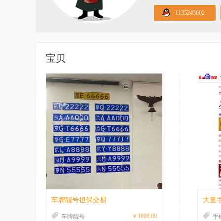
1135243602
宝贝
车牌靓号担保交易
大量
￥1000.00
车牌靓号
手