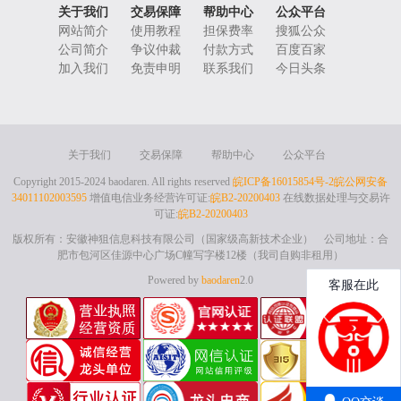
关于我们
交易保障
帮助中心
公众平台
网站简介
使用教程
担保费率
搜狐公众
公司简介
争议仲裁
付款方式
百度百家
加入我们
免责申明
联系我们
今日头条
关于我们
交易保障
帮助中心
公众平台
Copyright 2015-2024 baodaren. All rights reserved
皖ICP备16015854号-2
皖公网安备
34011102003595
增值电信业务经营许可证:
皖B2-20200403
在线数据处理与交易许
可证:
皖B2-20200403
版权所有：安徽神狙信息科技有限公司（国家级高新技术企业） 公司地址：合
肥市包河区佳源中心广场C幢写字楼12楼（我司自购非租用）
Powered by
baodaren
2.0