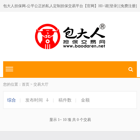
包大人担保网-公平公正的私人定制担保交易平台【官网】
HI~请[
登录
] [
免费注册
]
切换导航
您的位置：首页 > 交易大厅
综合
|
发布时间
|
稿件数
|
金额
显示 1~ 10 项 共 0 个交易