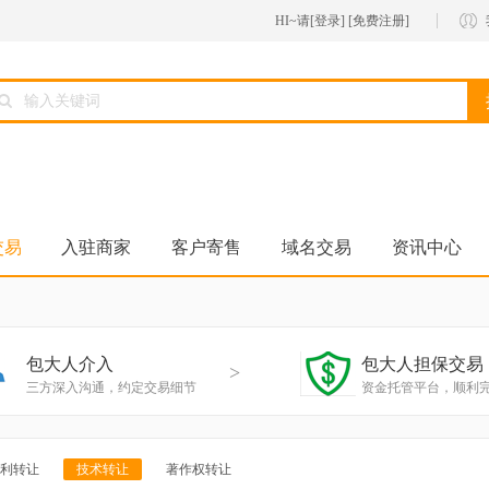
HI~请[
登录
] [
免费注册
]
交易
入驻商家
客户寄售
域名交易
资讯中心
包大人介入
包大人担保交易
>
三方深入沟通，约定交易细节
资金托管平台，顺利
利转让
技术转让
著作权转让