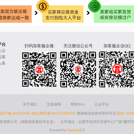
平台
扫码加客服企微
关注微信公众号
加客服企业QQ
公众
百家
头条
关于我们
交易保障
帮助中心
公众平台
皖ICP备16015854号-2
皖公网安备34011102003595
增值电信业务经营许可证:
皖B2-2020
技有限公司（国家级高新技术企业） 公司地址：合肥市包河区佳源中心广场C幢写字
Powered by
baodaren
2.0