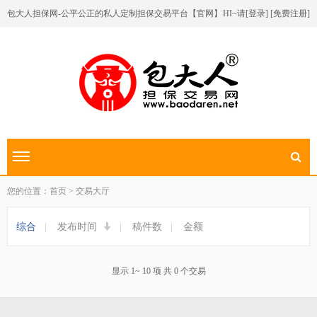
包大人担保网-公平公正的私人定制担保交易平台【官网】
HI~请[
登录
] [
免费注册
]
切换导航
您的位置：首页 > 交易大厅
综合
|
发布时间
|
稿件数
|
金额
显示 1~ 10 项 共 0 个交易