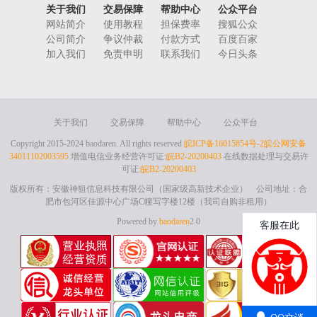
关于我们
交易保障
帮助中心
公众平台
网站简介
使用教程
担保费率
搜狐公众
公司简介
争议仲裁
付款方式
百度百家
加入我们
免责申明
联系我们
今日头条
关于我们
交易保障
帮助中心
公众平台
Copyright 2015-2024 baodaren. All rights reserved
皖ICP备16015854号-2
皖公网安备
34011102003595
增值电信业务经营许可证:
皖B2-20200403
在线数据处理与交易许
可证:
皖B2-20200403
版权所有：安徽神狙信息科技有限公司（国家级高新技术企业） 公司地址：合
肥市包河区佳源中心广场C幢写字楼12楼（我司自购非租用）
Powered by
baodaren
2.0