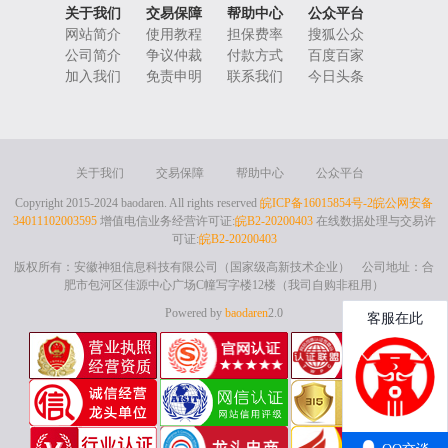
关于我们
交易保障
帮助中心
公众平台
网站简介
使用教程
担保费率
搜狐公众
公司简介
争议仲裁
付款方式
百度百家
加入我们
免责申明
联系我们
今日头条
关于我们
交易保障
帮助中心
公众平台
Copyright 2015-2024 baodaren. All rights reserved
皖ICP备16015854号-2
皖公网安备
34011102003595
增值电信业务经营许可证:
皖B2-20200403
在线数据处理与交易许
可证:
皖B2-20200403
版权所有：安徽神狙信息科技有限公司（国家级高新技术企业） 公司地址：合
肥市包河区佳源中心广场C幢写字楼12楼（我司自购非租用）
Powered by
baodaren
2.0