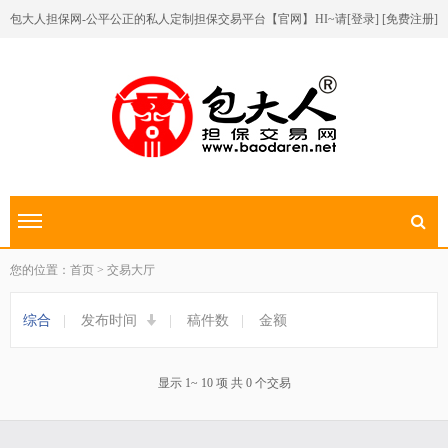
包大人担保网-公平公正的私人定制担保交易平台【官网】
HI~请[
登录
] [
免费注册
]
切换导航
您的位置：首页 > 交易大厅
综合
|
发布时间
|
稿件数
|
金额
显示 1~ 10 项 共 0 个交易