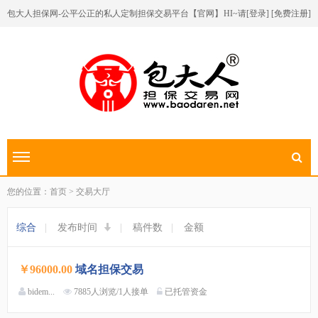
包大人担保网-公平公正的私人定制担保交易平台【官网】
HI~请[
登录
] [
免费注册
]
切换导航
您的位置：首页 > 交易大厅
综合
|
发布时间
|
稿件数
|
金额
￥96000.00
域名担保交易
bidem...
7885人浏览/1人接单
已托管资金