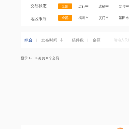
交易状态
全部
进行中
选稿中
交付中
全部
福州市
厦门市
莆田市
地区限制
综合
|
发布时间
|
稿件数
|
金额
显示 1~ 10 项 共 0 个交易