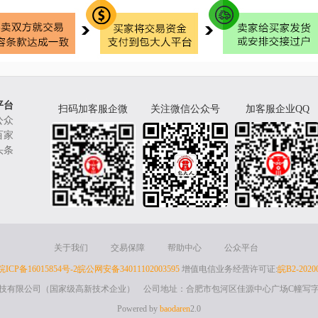
平台
扫码加客服企微
关注微信公众号
加客服企业QQ
公众
百家
头条
关于我们
交易保障
帮助中心
公众平台
皖ICP备16015854号-2
皖公网安备34011102003595
增值电信业务经营许可证:
皖B2-2020
技有限公司（国家级高新技术企业） 公司地址：合肥市包河区佳源中心广场C幢写字
Powered by
baodaren
2.0