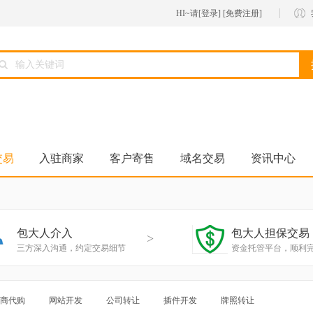
HI~请[
登录
] [
免费注册
]
交易
入驻商家
客户寄售
域名交易
资讯中心
包大人介入
包大人担保交易
>
三方深入沟通，约定交易细节
资金托管平台，顺利
商代购
网站开发
公司转让
插件开发
牌照转让