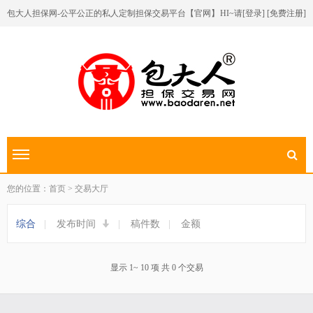
包大人担保网-公平公正的私人定制担保交易平台【官网】
HI~请[
登录
] [
免费注册
]
切换导航
您的位置：首页 > 交易大厅
综合
|
发布时间
|
稿件数
|
金额
显示 1~ 10 项 共 0 个交易