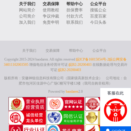
关于我们
交易保障
帮助中心
公众平台
网站简介
使用教程
担保费率
搜狐公众
公司简介
争议仲裁
付款方式
百度百家
加入我们
免责申明
联系我们
今日头条
关于我们
交易保障
帮助中心
公众平台
Copyright 2015-2024 baodaren. All rights reserved
皖ICP备16015854号-2
皖公网安备
34011102003595
增值电信业务经营许可证:
皖B2-20200403
在线数据处理与交易许
可证:
皖B2-20200403
版权所有：安徽神狙信息科技有限公司（国家级高新技术企业） 公司地址：合
肥市包河区佳源中心广场C幢写字楼12楼（我司自购非租用）
Powered by
baodaren
2.0